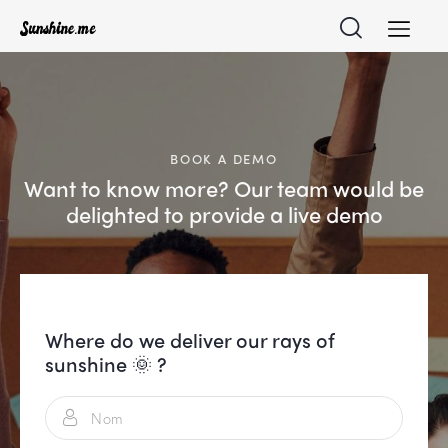
Home
Why Sunshine me ?
Product
BOOK A DEMO
Want to know more? Our team would be
For businesses
delighted to provide a live demo
Resources
Français
Where do we deliver our rays of
sunshine 🌞 ?