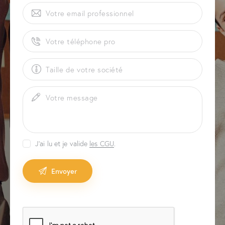
J'ai lu et je valide
les CGU
.